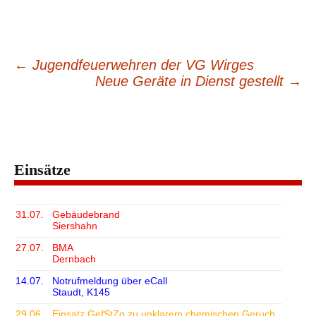
←
Jugendfeuerwehren der VG Wirges
Beitragsnavigation
Neue Geräte in Dienst gestellt
→
Einsätze
31.07.
Gebäudebrand
Siershahn
27.07.
BMA
Dernbach
14.07.
Notrufmeldung über eCall
Staudt, K145
29.06.
Einsatz GefStZg zu unklarem chemischen Geruch