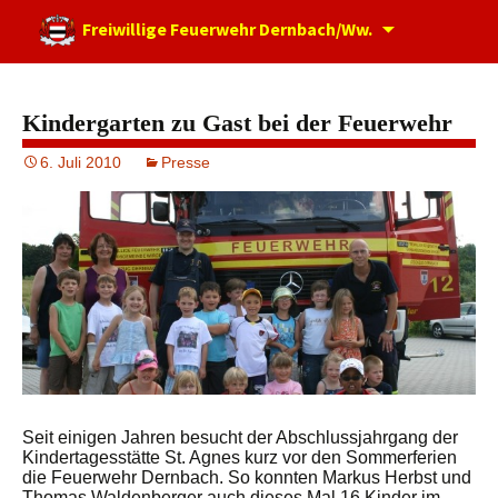
Zum
Freiwillige Feuerwehr Dernbach/Ww.
Inhalt
springen
Kindergarten zu Gast bei der Feuerwehr
6. Juli 2010
Presse
Seit einigen Jahren besucht der Abschlussjahrgang der
Kindertagesstätte St. Agnes kurz vor den Sommerferien
die Feuerwehr Dernbach. So konnten Markus Herbst und
Thomas Waldenberger auch dieses Mal 16 Kinder im