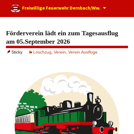
Zum
Freiwillige Feuerwehr Dernbach/Ww.
Inhalt
springen
Förderverein lädt ein zum Tagesausflug
am 05.September 2026
Sticky
Löschzug
,
Verein
,
Verein Ausflüge