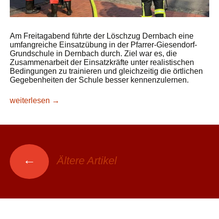
Am Freitagabend führte der Löschzug Dernbach eine
umfangreiche Einsatzübung in der Pfarrer-Giesendorf-
Grundschule in Dernbach durch. Ziel war es, die
Zusammenarbeit der Einsatzkräfte unter realistischen
Bedingungen zu trainieren und gleichzeitig die örtlichen
Gegebenheiten der Schule besser kennenzulernen.
Übung zum Thema Gefahrstoffe in Pfarrer-Giesendorf-Grund
weiterlesen
→
Beitrags-
←
Ältere Artikel
Navigation