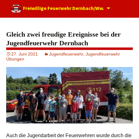
Zum
Freiwillige Feuerwehr Dernbach/Ww.
Inhalt
springen
Gleich zwei freudige Ereignisse bei der
Jugendfeuerwehr Dernbach
27. Juni 2021
Jugendfeuerwehr
,
Jugendfeuerwehr
Übungen
Auch die Jugendarbeit der Feuerwehren wurde durch die