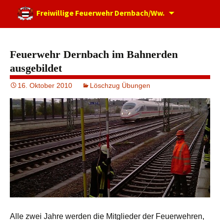
Zum
Freiwillige Feuerwehr Dernbach/Ww.
Inhalt
springen
Feuerwehr Dernbach im Bahnerden
ausgebildet
16. Oktober 2010
Löschzug Übungen
Alle zwei Jahre werden die Mitglieder der Feuerwehren,