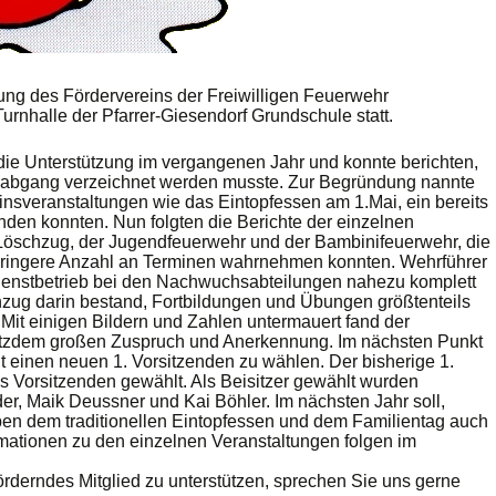
ng des Fördervereins der Freiwilligen Feuerwehr
rnhalle der Pfarrer-Giesendorf Grundschule statt.
die Unterstützung im vergangenen Jahr und konnte berichten,
ederabgang verzeichnet werden musste. Zur Begründung nannte
insveranstaltungen wie das Eintopfessen am 1.Mai, ein bereits
inden konnten. Nun folgten die Berichte der einzelnen
öschzug, der Jugendfeuerwehr und der Bambinifeuerwehr, die
geringere Anzahl an Terminen wahrnehmen konnten. Wehrführer
 Dienstbetrieb bei den Nachwuchsabteilungen nahezu komplett
hzug darin bestand, Fortbildungen und Übungen größtenteils
Mit einigen Bildern und Zahlen untermauert fand der
rotzdem großen Zuspruch und Anerkennung. Im nächsten Punkt
t einen neuen 1. Vorsitzenden zu wählen. Der bisherige 1.
s Vorsitzenden gewählt. Als Beisitzer gewählt wurden
r, Maik Deussner und Kai Böhler. Im nächsten Jahr soll,
en dem traditionellen Eintopfessen und dem Familientag auch
rmationen zu den einzelnen Veranstaltungen folgen im
förderndes Mitglied zu unterstützen, sprechen Sie uns gerne