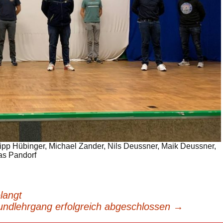
ilipp Hübinger, Michael Zander, Nils Deussner, Maik Deussner,
as Pandorf
langt
undlehrgang erfolgreich abgeschlossen
→