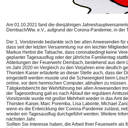
Am 01.10.2021 fand die diesjährigen Jahreshauptversammlu
Dernbach/Ww. e.V., aufgrund der Corona-Pandemie, in der Tu
Der 1. Vorsitzende bedankte sich bei allen Anwesenden für 
dass seit der letzten Versammlung nur ein leichter Mitgli
Markus Herbst die Tatsache, dass coronabedingt keine Vere
geplanter Tagesausflug oder der jährliche Familientag stattf
Abteilungen der Feuerwehr Dernbach, bestehend aus dem L
im Jahr 2020 im Vergleich zu den Vorjahren eine deutlich 
Thorsten Kaiser erläuterte an dieser Stelle auch, dass der
eingestellt werden musste und die Schwierigkeit beim Lösc
online, vor dem heimischen Computer, abhalten zu müssen. 
Tätigkeitsbericht der Wehrführung bei allen Anwesenden t
der Tagesordnung galt es nach Ablauf der regulären Amtszei
Vorsitzende wurde mit großer Mehrheit wieder in das Amt de
Thorsten Kaiser, Marc Poremba, Lisa Labonte, Michael Zande
wenn es die Entwicklung der Corona-Pandemie zulässt, neb
wieder ein Tagesausflug durchgeführt werden. Weitere Info
nächsten Jahr.
Sollten Sie Interesse haben, die Arbeit Ihrer Feuerwehr als 