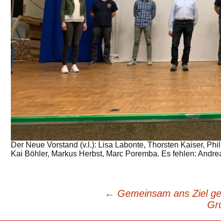
Der Neue Vorstand (v.l.): Lisa Labonte, Thorsten Kaiser, Ph
Kai Böhler, Markus Herbst, Marc Poremba. Es fehlen: Andre
←
Gemeinsam ans Ziel ge
Beitragsnavigation
Gr