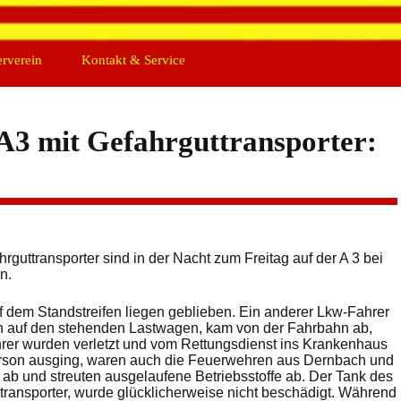
erverein
Kontakt & Service
hte
Impressum
tand
Nutzungshinweise
A3 mit Gefahrguttransporter:
ung
Datenschutz
den
Kontakt
iedschaft
Links
Intern
guttransporter sind in der Nacht zum Freitag auf der A 3 bei
n.
f dem Standstreifen liegen geblieben. Ein anderer Lkw-Fahrer
nn auf den stehenden Lastwagen, kam von der Fahrbahn ab,
hrer wurden verletzt und vom Rettungsdienst ins Krankenhaus
erson ausging, waren auch die Feuerwehren aus Dernbach und
e ab und streuten ausgelaufene Betriebsstoffe ab. Der Tank des
transporter, wurde glücklicherweise nicht beschädigt. Während