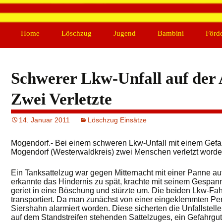
Zum
Home
Löschzug
Jugend
Bambini
Förd
Inhalt
springen
Personal
Übungen
Berichte
Beric
Einsätze
Aktivitäten
Einsatzstatistik
Vors
Schwerer Lkw-Unfall auf der 
Übungen
Ausflüge
Satz
Fahrzeuge
Archiv
ELW 1
Spen
Zwei Verletzte
Altersabteilung
HLF 10/10
Mitgl
14. Januar 2011
Löschzug Einsätze
Archiv
TLF 4000
MZF 1
Mogendorf.- Bei einem schweren Lkw-Unfall mit einem Gefahr
Mogendorf (Westerwaldkreis) zwei Menschen verletzt worde
KDOW
Ein Tanksattelzug war gegen Mitternacht mit einer Panne au
erkannte das Hindernis zu spät, krachte mit seinem Gespa
geriet in eine Böschung und stürzte um. Die beiden Lkw-Fa
transportiert. Da man zunächst von einer eingeklemmten P
Siershahn alarmiert worden. Diese sicherten die Unfallstell
auf dem Standstreifen stehenden Sattelzuges, ein Gefahrgut