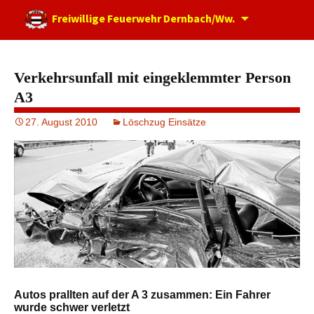
Zum
Freiwillige Feuerwehr Dernbach/Ww.
Inhalt
springen
Verkehrsunfall mit eingeklemmter Person
A3
27. August 2010
Löschzug Einsätze
Autos prallten auf der A 3 zusammen: Ein Fahrer
wurde schwer verletzt