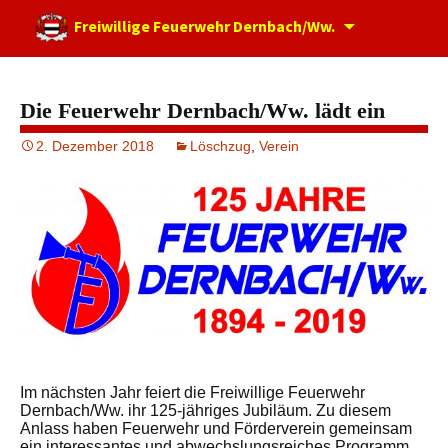
Zum
Freiwillige Feuerwehr Dernbach/Ww.
Inhalt
springen
Die Feuerwehr Dernbach/Ww. lädt ein
2. Dezember 2018
Löschzug
,
Verein
Im nächsten Jahr feiert die Freiwillige Feuerwehr
Dernbach/Ww. ihr 125-jähriges Jubiläum. Zu diesem
Anlass haben Feuerwehr und Förderverein gemeinsam
ein interessantes und abwechslungsreiches Programm