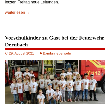
letzten Freitag neue Leitungen.
Neue Leitungen der Nachwuchsabteilungen
weiterlesen
→
Vorschulkinder zu Gast bei der Feuerwehr
Dernbach
29. August 2021
Bambinifeuerwehr