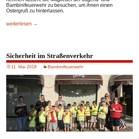
Bambinifeuerwehr zu besuchen, um ihnen einen
Ostergruß zu hinterlassen.
Osterhase besucht Nachwuchsabteilungen
weiterlesen
→
Sicherheit im Straßenverkehr
11. Mai 2018
Bambinifeuerwehr