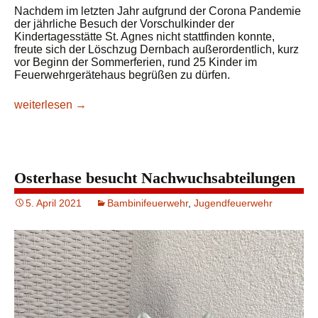
Nachdem im letzten Jahr aufgrund der Corona Pandemie
der jährliche Besuch der Vorschulkinder der
Kindertagesstätte St. Agnes nicht stattfinden konnte,
freute sich der Löschzug Dernbach außerordentlich, kurz
vor Beginn der Sommerferien, rund 25 Kinder im
Feuerwehrgerätehaus begrüßen zu dürfen.
Vorschulkinder zu Gast bei der Feuerwehr Dernbach
weiterlesen
→
Osterhase besucht Nachwuchsabteilungen
5. April 2021
Bambinifeuerwehr
,
Jugendfeuerwehr