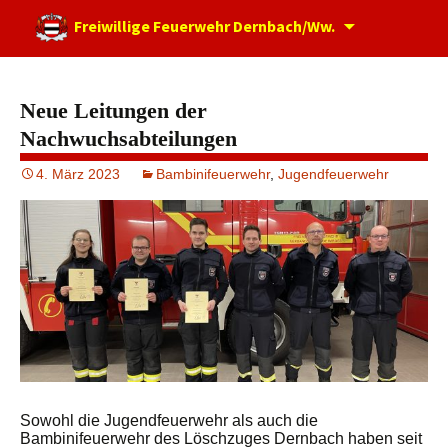
Zum
Freiwillige Feuerwehr Dernbach/Ww.
Inhalt
springen
Neue Leitungen der
Nachwuchsabteilungen
4. März 2023
Bambinifeuerwehr
,
Jugendfeuerwehr
Sowohl die Jugendfeuerwehr als auch die
Bambinifeuerwehr des Löschzuges Dernbach haben seit