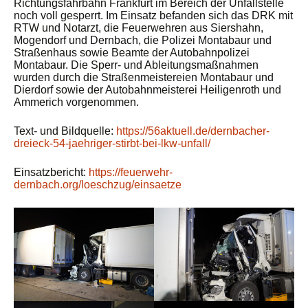
Richtungsfahrbahn Frankfurt im Bereich der Unfallstelle
noch voll gesperrt. Im Einsatz befanden sich das DRK mit
RTW und Notarzt, die Feuerwehren aus Siershahn,
Mogendorf und Dernbach, die Polizei Montabaur und
Straßenhaus sowie Beamte der Autobahnpolizei
Montabaur. Die Sperr- und Ableitungsmaßnahmen
wurden durch die Straßenmeistereien Montabaur und
Dierdorf sowie der Autobahnmeisterei Heiligenroth und
Ammerich vorgenommen.
Text- und Bildquelle:
https://56aktuell.de/dernbacher-
dreieck-54-jaehriger-stirbt-bei-lkw-unfall/
Einsatzbericht:
https://feuerwehr-
dernbach.org/loeschzug/einsaetze