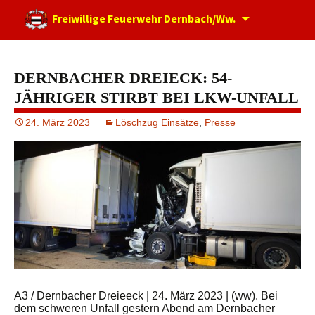
Zum
Freiwillige Feuerwehr Dernbach/Ww.
Inhalt
springen
DERNBACHER DREIECK: 54-
JÄHRIGER STIRBT BEI LKW-UNFALL
24. März 2023
Löschzug Einsätze
,
Presse
A3 / Dernbacher Dreieeck | 24. März 2023 | (ww). Bei
dem schweren Unfall gestern Abend am Dernbacher