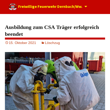
Zum
Freiwillige Feuerwehr Dernbach/Ww.
Inhalt
springen
Ausbildung zum CSA Träger erfolgreich
beendet
15. Oktober 2021
Löschzug