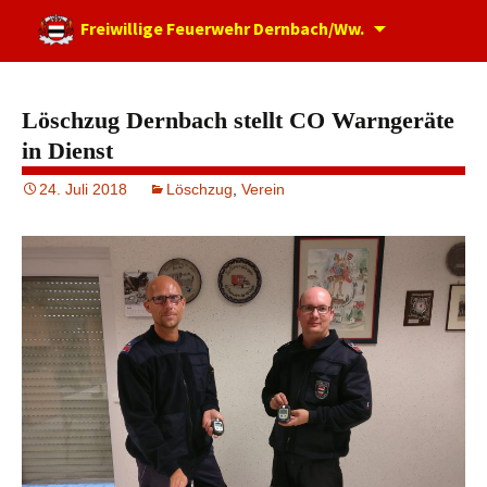
Zum
Freiwillige Feuerwehr Dernbach/Ww.
Inhalt
springen
Löschzug Dernbach stellt CO Warngeräte
in Dienst
24. Juli 2018
Löschzug
,
Verein