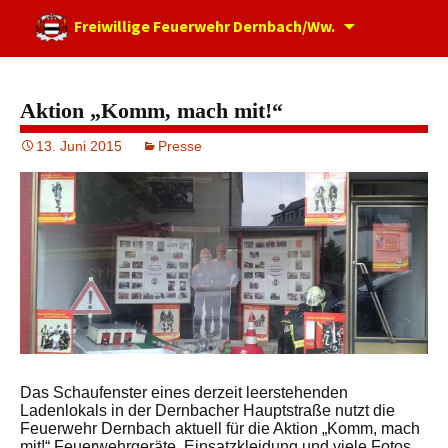
Zum
Freiwillige Feuerwehr Dernbach/Ww.
Inhalt
springen
Aktion „Komm, mach mit!“
13. Juni 2015
Presse
Das Schaufenster eines derzeit leerstehenden
Ladenlokals in der Dernbacher Hauptstraße nutzt die
Feuerwehr Dernbach aktuell für die Aktion „Komm, mach
mit!“ Feuerwehrgeräte, Einsatzkleidung und viele Fotos