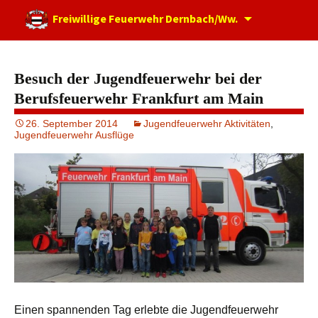
Zum
Freiwillige Feuerwehr Dernbach/Ww.
Inhalt
springen
Besuch der Jugendfeuerwehr bei der
Berufsfeuerwehr Frankfurt am Main
26. September 2014
Jugendfeuerwehr Aktivitäten
,
Jugendfeuerwehr Ausflüge
Einen spannenden Tag erlebte die Jugendfeuerwehr