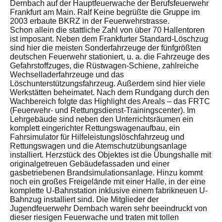
Dernbach auf der Hauptfeuerwache der Berufsfeuerwehr
Frankfurt am Main. Ralf Keine begrüßte die Gruppe im
2003 erbaute BKRZ in der Feuerwehrstrasse.
Schon allein die stattliche Zahl von über 70 Hallentoren
ist imposant. Neben dem Frankfurter Standard-Löschzug
sind hier die meisten Sonderfahrzeuge der fünfgrößten
deutschen Feuerwehr stationiert, u. a. die Fahrzeuge des
Gefahrstoffzuges, die Rüstwagen-Schiene, zahlreiche
Wechselladerfahrzeuge und das
Löschunterstützungsfahrzeug. Außerdem sind hier viele
Werkstätten beheimatet. Nach dem Rundgang durch den
Wachbereich folgte das Highlight des Areals – das FRTC
(Feuerwehr- und Rettungsdienst-Trainingscenter). Im
Lehrgebäude sind neben den Unterrichtsräumen ein
komplett eingerichter Rettungswagenaufbau, ein
Fahrsimulator für Hilfeleistungslöschfahrzeug und
Rettungswagen und die Atemschutzübungsanlage
installiert. Herzstück des Objektes ist die Übungshalle mit
originalgetreuen Gebäudefassaden und einer
gasbetriebenen Brandsimulationsanlage. Hinzu kommt
noch ein großes Freigelände mit einer Halle, in der eine
komplette U-Bahnstation inklusive einem fabrikneuen U-
Bahnzug installiert sind. Die Mitglieder der
Jugendfeuerwehr Dernbach waren sehr beeindruckt von
dieser riesigen Feuerwache und traten mit tollen