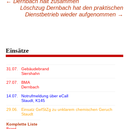
←
Dernbach hält zusammen
Beitragsnavigation
Löschzug Dernbach hat den praktischen
Dienstbetrieb wieder aufgenommen
→
Einsätze
31.07.
Gebäudebrand
Siershahn
27.07.
BMA
Dernbach
14.07.
Notrufmeldung über eCall
Staudt, K145
29.06.
Einsatz GefStZg zu unklarem chemischen Geruch
Staudt
Komplette Liste
Brand