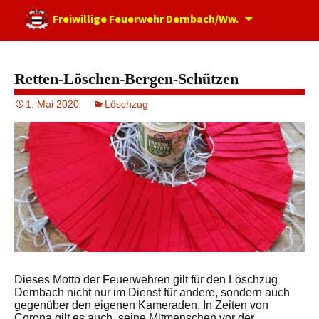
Zum
Freiwillige Feuerwehr Dernbach/Ww.
Inhalt
springen
Retten-Löschen-Bergen-Schützen
1. Mai 2020
Löschzug
Dieses Motto der Feuerwehren gilt für den Löschzug
Dernbach nicht nur im Dienst für andere, sondern auch
gegenüber den eigenen Kameraden. In Zeiten von
Corona gilt es auch, seine Mitmenschen vor der