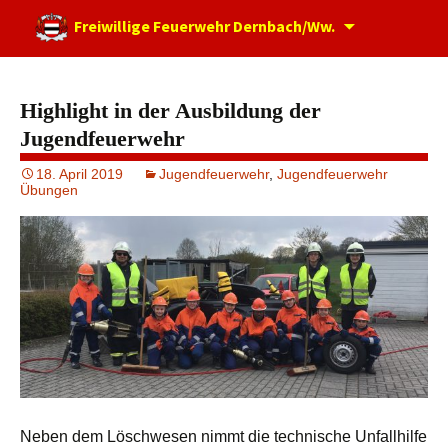
Zum
Freiwillige Feuerwehr Dernbach/Ww.
Inhalt
springen
Highlight in der Ausbildung der
Jugendfeuerwehr
18. April 2019
Jugendfeuerwehr
,
Jugendfeuerwehr
Übungen
Neben dem Löschwesen nimmt die technische Unfallhilfe