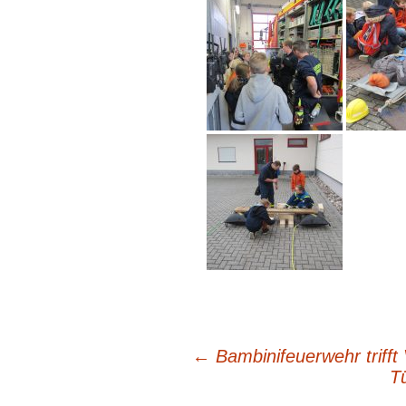
←
Bambinifeuerwehr trifft
Beitragsnavigation
T