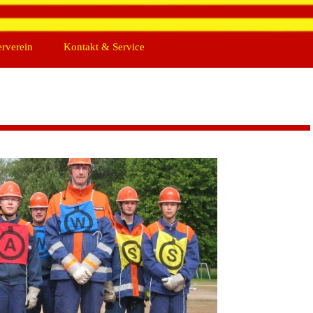
erverein
Kontakt & Service
hte
Impressum
tand
Nutzungshinweise
ung
Datenschutz
den
Kontakt
iedschaft
Links
Intern