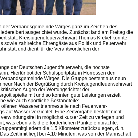
en der Verbandsgemeinde Wirges ganz im Zeichen des
ederelbert ausgerichtet wurde. Zunächst fand am Freitag die
bert statt. Kreisjugendfeuerwehrwart Thomas Krekel konnte
s sowie zahlreiche Ehrengäste aus Politik und Feuerwehr
 statt und dient für die Verantwortlichen der
pange der Deutschen Jugendfeuerwehr, die höchste
nn. Hierfür bot der Schulsportplatz in Horressen den
 Verbandsgemeinde Wirges. Die Gruppe besteht aus neun
aten neunNach der Begrüßung durch Kreisjugendfeuerwehrwart
kritischen Augen der Wertungsrichter der
ott spielte mit und so konnten gute Leistungen erzielt
e wie auch sportliche Bestandteile:
er offenen Wasserentnahmestelle nach Feuerwehr-
gs auf Wasser verzichtet. Eine Zeitvorgabe besteht nicht.
 verwindungsfrei in möglichst kurzer Zeit zu verlegen und
t, was ebenfalls die erforderlichen Punkte einbrachte.
Gruppenmitgliedern die 1,5 Kilometer zurückzulegen, d. h.
Das Zeitlimit liegt bei 4,10 Minuten, was von der Mannschaft