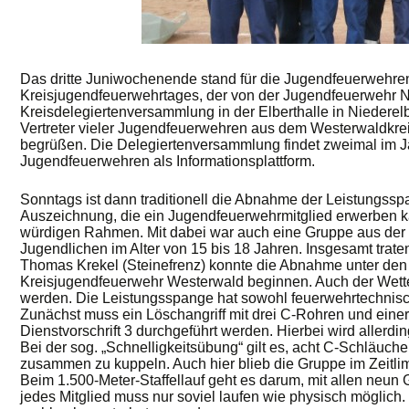
Das dritte Juniwochenende stand für die Jugendfeuerwehr
Kreisjugendfeuerwehrtages, der von der Jugendfeuerwehr Ni
Kreisdelegiertenversammlung in der Elberthalle in Niederel
Vertreter vieler Jugendfeuerwehren aus dem Westerwaldkrei
begrüßen. Die Delegiertenversammlung findet zweimal im Jahr
Jugendfeuerwehren als Informationsplattform.
Sonntags ist dann traditionell die Abnahme der Leistungss
Auszeichnung, die ein Jugendfeuerwehrmitglied erwerben ka
würdigen Rahmen. Mit dabei war auch eine Gruppe aus der
Jugendlichen im Alter von 15 bis 18 Jahren. Insgesamt tr
Thomas Krekel (Steinefrenz) konnte die Abnahme unter den 
Kreisjugendfeuerwehr Westerwald beginnen. Auch der Wetterg
werden. Die Leistungsspange hat sowohl feuerwehrtechnisch
Zunächst muss ein Löschangriff mit drei C-Rohren und ein
Dienstvorschrift 3 durchgeführt werden. Hierbei wird allerdin
Bei der sog. „Schnelligkeitsübung“ gilt es, acht C-Schläuche
zusammen zu kuppeln. Auch hier blieb die Gruppe im Zeitlimi
Beim 1.500-Meter-Staffellauf geht es darum, mit allen neun 
jedes Mitglied muss nur soviel laufen wie physisch möglich. 