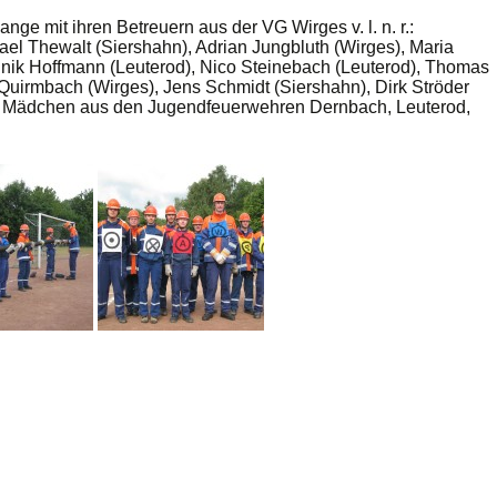
ge mit ihren Betreuern aus der VG Wirges v. l. n. r.:
el Thewalt (Siershahn), Adrian Jungbluth (Wirges), Maria
inik Hoffmann (Leuterod), Nico Steinebach (Leuterod), Thomas
Quirmbach (Wirges), Jens Schmidt (Siershahn), Dirk Ströder
d Mädchen aus den Jugendfeuerwehren Dernbach, Leuterod,