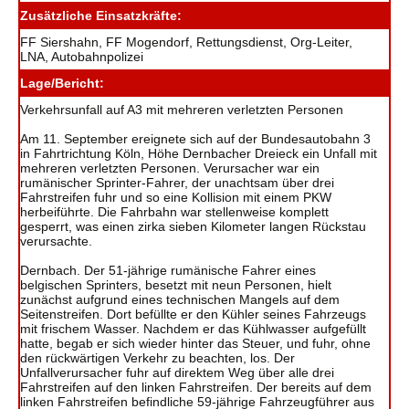
Zusätzliche Einsatzkräfte:
FF Siershahn, FF Mogendorf, Rettungsdienst, Org-Leiter,
LNA, Autobahnpolizei
Lage/Bericht:
Verkehrsunfall auf A3 mit mehreren verletzten Personen
Am 11. September ereignete sich auf der Bundesautobahn 3
in Fahrtrichtung Köln, Höhe Dernbacher Dreieck ein Unfall mit
mehreren verletzten Personen. Verursacher war ein
rumänischer Sprinter-Fahrer, der unachtsam über drei
Fahrstreifen fuhr und so eine Kollision mit einem PKW
herbeiführte. Die Fahrbahn war stellenweise komplett
gesperrt, was einen zirka sieben Kilometer langen Rückstau
verursachte.
Dernbach. Der 51-jährige rumänische Fahrer eines
belgischen Sprinters, besetzt mit neun Personen, hielt
zunächst aufgrund eines technischen Mangels auf dem
Seitenstreifen. Dort befüllte er den Kühler seines Fahrzeugs
mit frischem Wasser. Nachdem er das Kühlwasser aufgefüllt
hatte, begab er sich wieder hinter das Steuer, und fuhr, ohne
den rückwärtigen Verkehr zu beachten, los. Der
Unfallverursacher fuhr auf direktem Weg über alle drei
Fahrstreifen auf den linken Fahrstreifen. Der bereits auf dem
linken Fahrstreifen befindliche 59-jährige Fahrzeugführer aus