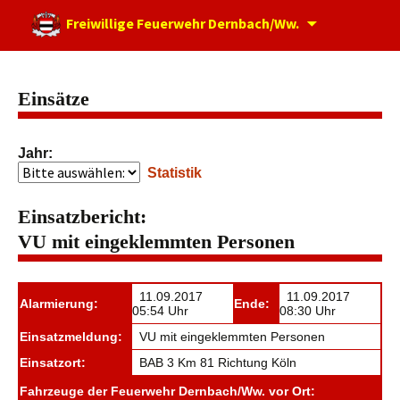
Zum
Freiwillige Feuerwehr Dernbach/Ww.
Inhalt
springen
Einsätze
Jahr:
Statistik
Einsatzbericht:
VU mit eingeklemmten Personen
11.09.2017
11.09.2017
Alarmierung:
Ende:
05:54 Uhr
08:30 Uhr
Einsatzmeldung:
VU mit eingeklemmten Personen
Einsatzort:
BAB 3 Km 81 Richtung Köln
Fahrzeuge der Feuerwehr Dernbach/Ww. vor Ort: