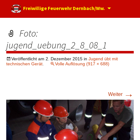
Zum
Freiwillige Feuerwehr Dernbach/Ww.
Inhalt
springen
Foto:
jugend_uebung_2_8_08_1
Veröffentlicht am
2. Dezember 2015
in
Jugend übt mit
technischen Gerät
.
Volle Auflösung (917 × 688)
→
Weiter